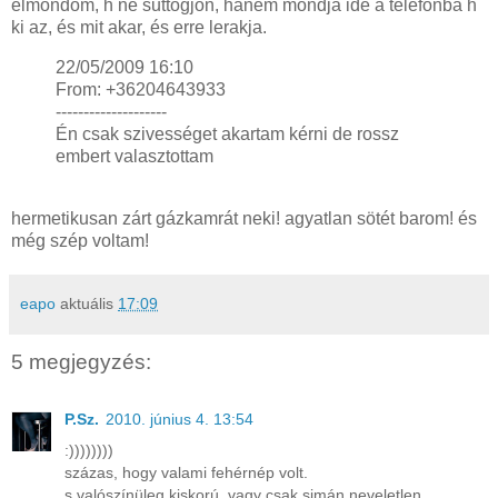
elmondom, h ne suttogjon, hanem mondja ide a telefonba h
ki az, és mit akar, és erre lerakja.
22/05/2009 16:10
From: +36204643933
--------------------
Én csak szivességet akartam kérni de rossz
embert valasztottam
hermetikusan zárt gázkamrát neki! agyatlan sötét barom! és
még szép voltam!
eapo
aktuális
17:09
5 megjegyzés:
P.Sz.
2010. június 4. 13:54
:))))))))
százas, hogy valami fehérnép volt.
s valószínüleg kiskorú, vagy csak simán neveletlen.