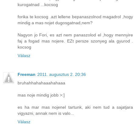
kurogatnad ...kocsog
forika te kocsog .azt lellene bepanaszolnod magadrol ,hogy
mindig a mas nojet dugosgatnad,nem?
Nagyon jo Fori, es azt nem panaszolod el ,hogy mennyire
faj a fogad mas nojere. EZt persze szonyeg ala gyurod .
kocsog
Válasz
Freeman
2011. augusztus 2. 20:36
bruhahhahahaaahahaaa
mas noje mindig jobb >:]
es ha mar mas nojenel tartunk, aki nem tud a sajatjara
vigyazni, annak nem is valo...
Válasz