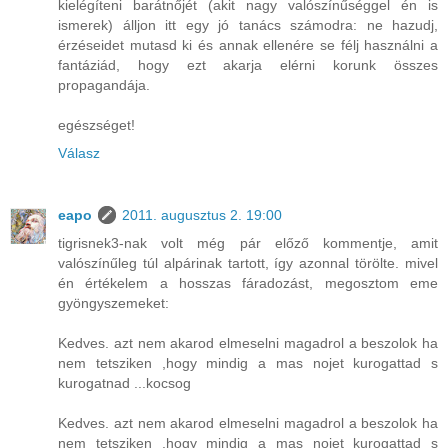
kielégíteni barátnőjét (akit nagy valószínűséggel én is
ismerek) álljon itt egy jó tanács számodra: ne hazudj,
érzéseidet mutasd ki és annak ellenére se félj használni a
fantáziád, hogy ezt akarja elérni korunk összes
propagandája.
egészséget!
Válasz
eapo
2011. augusztus 2. 19:00
tigrisnek3-nak volt még pár előző kommentje, amit
valószínűleg túl alpárinak tartott, így azonnal törölte. mivel
én értékelem a hosszas fáradozást, megosztom eme
gyöngyszemeket:
Kedves. azt nem akarod elmeselni magadrol a beszolok ha
nem tetsziken ,hogy mindig a mas nojet kurogattad s
kurogatnad ...kocsog
Kedves. azt nem akarod elmeselni magadrol a beszolok ha
nem tetsziken ,hogy mindig a mas nojet kurogattad s