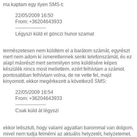
ma kaptam egy ilyen SMS-t:
22/05/2009 16:50
From: +36204643933
--------------------
Légyszi küld el gönczi hunor szamat
természetesen nem küldtem el a barátom számát, egyrészt
mert nem adom ki ismeretlennek senki telefonszámát, és ez
alap! másrészt mert semmilyen sms küldésére képes
készülék nincs most mellettem. ezért felhívtam a számot.
pontosabban felhívtam volna, de ne vette fel, majd
kinyomott. ekkor megérkezett a következő SMS:
22/05/2009 16:54
From: +36204643933
--------------------
Csak küld át légyszi
ekkor letisztult, hogy valami agyatlan barommal van dolgom,
mivel nem tudja felmérni az aktuális helyzetét, helyzetemet.