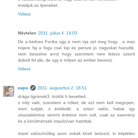
imádjuk az ilyeneket.
Válasz
Névtelen
2011. július 4. 14:03
De a kedves Forika ugy e nem irja azt meg hogy , a mas
nojere faj a foga csal lop es persze jo nagyokat hazudik,
nem beszelve arrol hogy szerintem nem letezo sztorit
dobott fel ide, de ugy e milyen az ember beveszi .
Válasz
eapo
2011. augusztus 2. 18:51
drága tigrisnek3, örülök h bevetted..
s mily való, szeretem a nőket, de ezt nem kell megírjam,
mert tudják, s értékelik. a sztori valós, habár így
visszatekintve semmi értelme nem volt, csak az esemény
és a körülmények impulzívan hatottak.
mivel valószínűleg azon sokak közé tartozol, ki képtelen