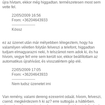
újra hívtam, ekkor még higgadtan. természetesen most sem
vette fel.
22/05/2009 16:56
From: +36204643933
--------------------
Kössz
ez az üzenet után már mélyebben lélegeztem, hogy ha
valamilyen véletlen folytán felveszi a telefont, higgadtan
tudjam elmagyarazni neki, h telszámot nem adok ki, és ha
hívom, vegye fel! erre sem került sor, ekkor beállítottam az
automatikus újrahívást, és visszatértem gép elé.
22/05/2009 17:05
From: +36204643933
--------------------
Nem tudsz üzenetet irni
Van remény, valami dereng ezexerint odaát. hívom, felveszi,
csend. megkérdezem h ki az? erre suttogás a háttérben.