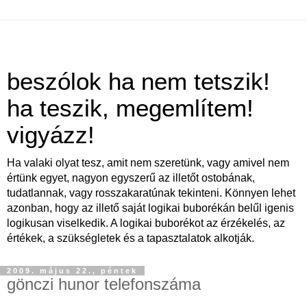
beszólok ha nem tetszik!
ha teszik, megemlítem!
vigyázz!
Ha valaki olyat tesz, amit nem szeretünk, vagy amivel nem
értünk egyet, nagyon egyszerű az illetőt ostobának,
tudatlannak, vagy rosszakaratúnak tekinteni. Könnyen lehet
azonban, hogy az illető saját logikai buborékán belűl igenis
logikusan viselkedik. A logikai buborékot az érzékelés, az
értékek, a szükségletek és a tapasztalatok alkotják.
2009. május 22., péntek
gönczi hunor telefonszáma